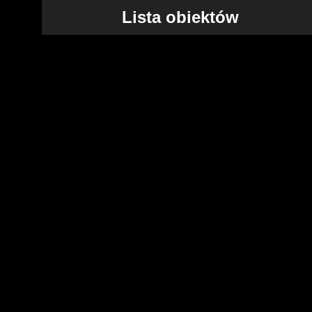
Lista obiektów
+
−
Jowisz
Księżyc
Mars
Saturn
Słońce
Uran
Wenus